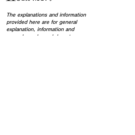
The explanations and information
provided here are for general
explanation, information and
examples only, and do not
constitute legal advice or
recommendations on actual
measures. We recommend that
you seek professional legal
advice for further understanding
and assistance in creating your
cookie policy.