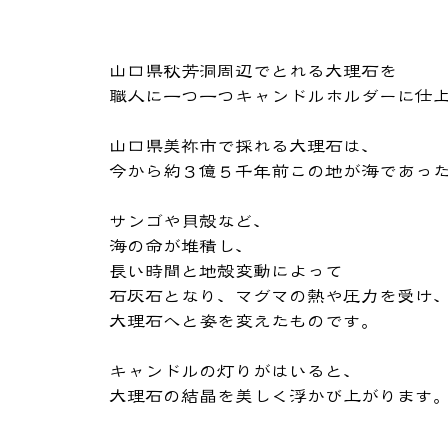
​山口県秋芳洞周辺でとれる大理石を
職人に一つ一つキャンドルホルダーに仕
山口県美祢市で採れる大理石は、
今から約３億５千年前この地が海であっ
サンゴや貝殻など、
海の命が堆積し、
長い時間と地殻変動によって
石灰石となり、マグマの熱や圧力を受け
大理石へと姿を変えたものです。
キャンドルの灯りがはいると、
大理石の結晶を美しく浮かび上がります