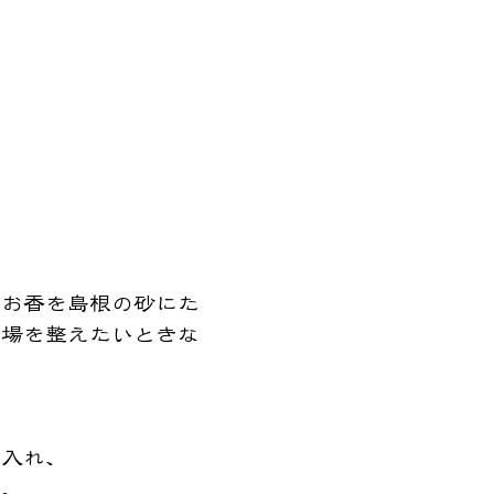
、お香を島根の砂にた
、場を整えたいときな
り入れ、
う。