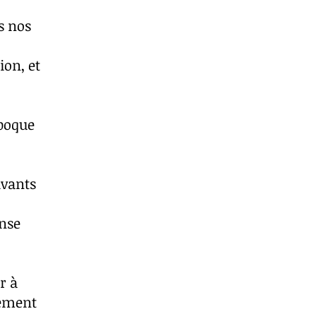
s nos
ion, et
époque
ivants
ense
r à
lement