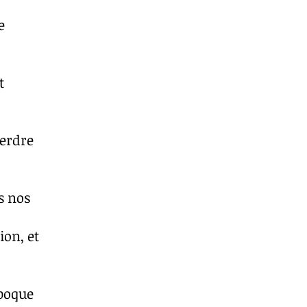
e
t
perdre
s nos
ion, et
époque