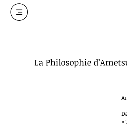
​La Philosophie d’Amets
Am
D
« 