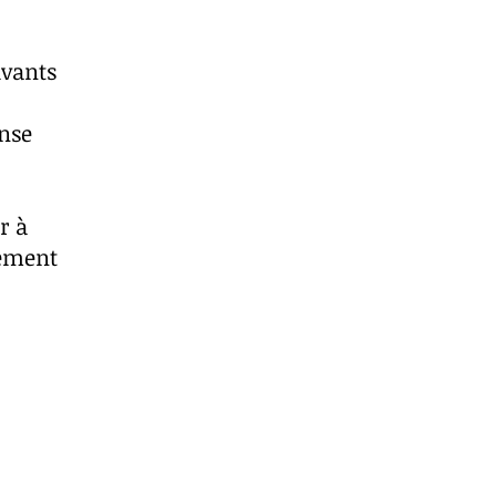
ivants
ense
r à
lement