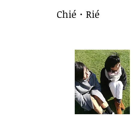
Chié・Rié