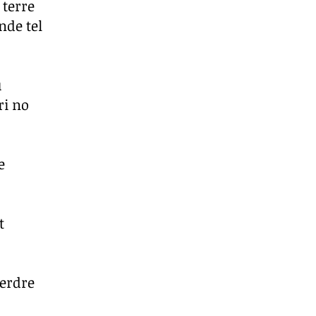
 terre
nde tel
u
ri no
e
t
perdre