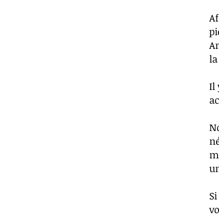
Af
pi
Am
la
Il
ac
No
né
ma
un
Si
vo