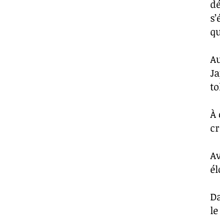
dé
s’
qu
Au
Ja
to
À 
cr
A
él
Da
le