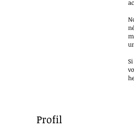
ac
No
né
ma
un
Si
vo
h
Profil