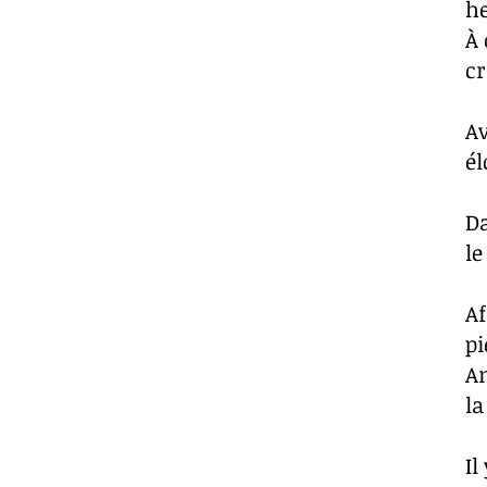
h
À 
cr
A
él
Da
le
Af
pi
Am
la
Il